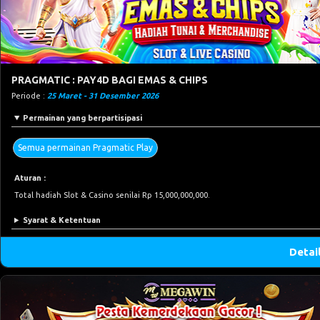
PRAGMATIC : PAY4D BAGI EMAS & CHIPS
Periode :
25 Maret - 31 Desember 2026
Permainan yang berpartisipasi
Semua permainan Pragmatic Play
Aturan :
Total hadiah Slot & Casino senilai Rp 15,000,000,000.
Syarat & Ketentuan
Detai