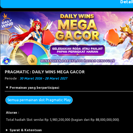
PRAGMATIC : DAILY WINS MEGA GACOR
Periode :
30 Maret 2026 - 28 Maret 2027
Permainan yang berpartisipasi
Semua permainan slot Pragmatic Play
Aturan :
Total hadiah Slot senilai Rp 5,983,200,000 (bagian dari Rp 88,000,000,000).
Syarat & Ketentuan