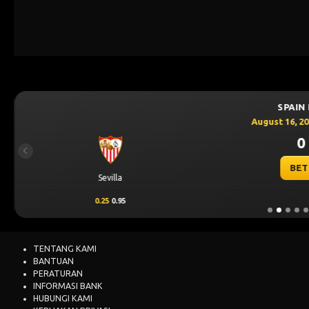
SPAIN 
August 16, 20
0 
Previous
BET
Sevilla
0.25
0.95
TENTANG KAMI
BANTUAN
PERATURAN
INFORMASI BANK
HUBUNGI KAMI
KEBIJAKAN PRIVASI
PERSETUJUAN COOKIES