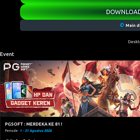
DOWNLOAD 
Main d
Deskt
Event
PGSOFT : MERDEKA KE 81 !
Periode:
1 - 31 Agustus 2026
Undian Gadget