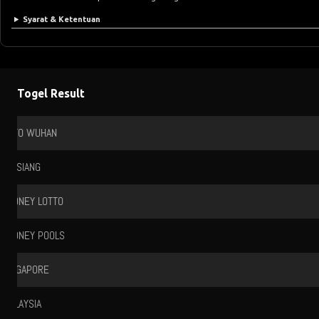
Togel Result
TOTOMACAU 0001
TOTOMACAU 1300
TOTOMACAU 1600
TOTOMACAU 1900
TOTOMACAU 2200
TOTOMACAU 2300